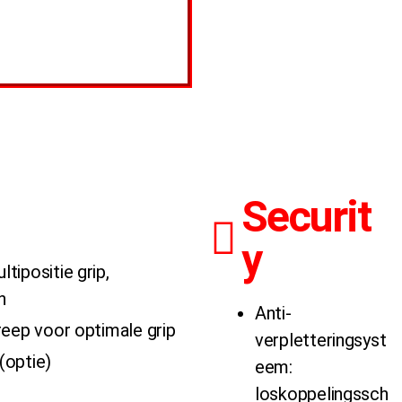
Securit
y
ipositie grip,
n
Anti-
reep voor optimale grip
verpletteringsyst
(optie)
eem:
loskoppelingssch