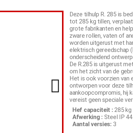
Deze tilhulp R. 285 is b
tot 285 kg tillen, verplaa
grote fabrikanten en hel
zware rollen, vaten of an
worden uitgerust met ha
elektrisch gereedschap 
onderscheidend ontwerp te
De R.285 is uitgerust m
om het zicht van de gebru
Het is ook voorzien van 
ontworpen voor deze tilh
aankoopcompromis, hij k
vereist geen speciale ver
Hef capaciteit :
285 kg
Afwerking :
Steel IP 44
Aantal versies:
3